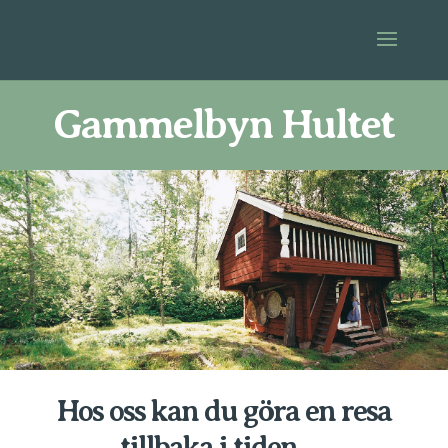
Gammelbyn Hultet
Hos oss kan du göra en resa
tillbaka i tiden….